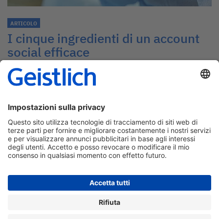
ARTICOLO
I cinque ingredienti di un account
social efficace
È il momento di far nascere i nuovi leader del pensiero
che hanno adottato la moderna odontoiatria basata
sull’evidenza, con tutte le sue caratteristiche digitali.
→
by Dr. Mohamad Bassam
Termini della privacy