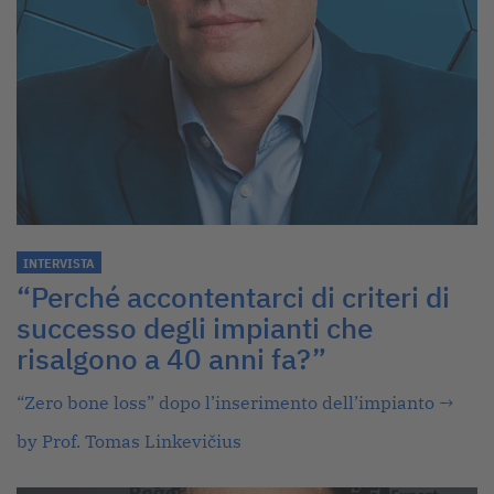
INTERVISTA
“Perché accontentarci di criteri di
successo degli impianti che
risalgono a 40 anni fa?”
“Zero bone loss” dopo l’inserimento dell’impianto
→
by Prof. Tomas Linkevičius