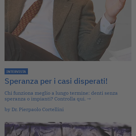
INTERVISTA
Speranza per i casi disperati!
Chi funziona meglio a lungo termine: denti senza
speranza o impianti? Controlla qui.
→
by Dr. Pierpaolo Cortellini