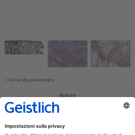
< Torna alla panoramica
Autore
Prof. Claudia Dellavia | Italia
Department of Biomedical, Surgical
and Dental Sciences
University of Milan