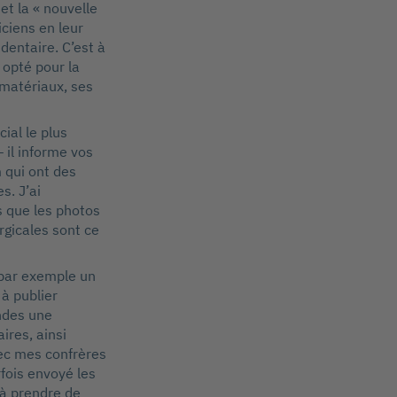
 et la « nouvelle
iciens en leur
entaire. C’est à
opté pour la
omatériaux, ses
ial le plus
 il informe vos
 qui ont des
s. J’ai
s que les photos
rgicales sont ce
 par exemple un
à publier
ndes une
ires, ainsi
vec mes confrères
rfois envoyé les
à prendre de