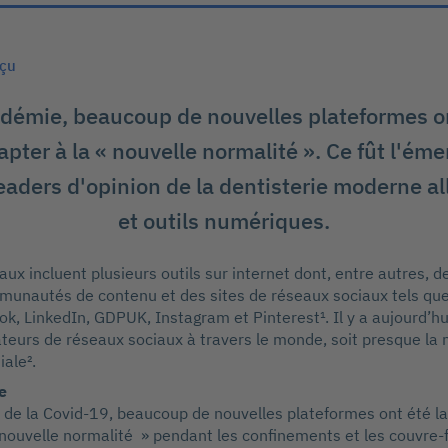
rçu
démie, beaucoup de nouvelles plateformes on
apter à la « nouvelle normalité ». Ce fût l'ém
aders d'opinion de la dentisterie moderne al
et outils numériques.
ux incluent plusieurs outils sur internet dont, entre autres, d
unautés de contenu et des sites de réseaux sociaux tels que
k, LinkedIn, GDPUK, Instagram et Pinterest¹. Il y a aujourd’hu
sateurs de réseaux sociaux à travers le monde, soit presque la 
ale².
e
n de la Covid-19, beaucoup de nouvelles plateformes ont été l
 nouvelle normalité » pendant les confinements et les couvre-