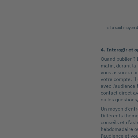
« Le seul moyen de
4. Interagir et o
Quand publier ? 
matin, durant la 
vous assurera un
votre compte. Il
avec l'audience à
contact direct a
ou les questions
Un moyen d’entrer
Différents thème
conseils et d’ast
hebdomadaire ou
l'audience et vo