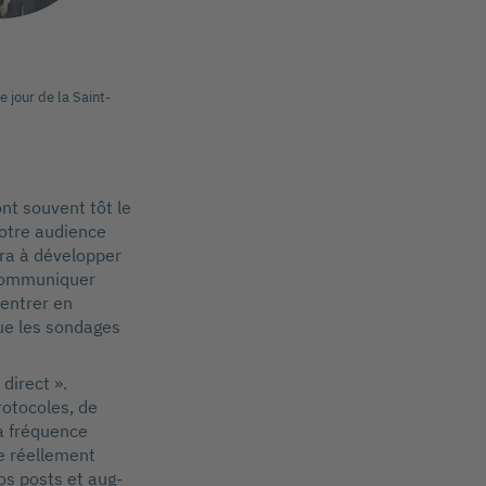
e jour de la Saint-
nt souvent tôt le
votre audience
era à développer
 communiquer
 entrer en
que les sondages
direct ».
rotocoles, de
(à fréquence
e réellement
os posts et aug-