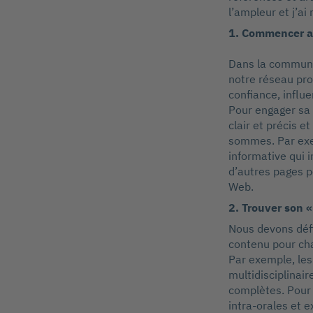
l’ampleur et j’ai
1. Commencer a
Dans la communau
notre réseau pro
conﬁance, inﬂuen
Pour engager sa 
clair et précis 
sommes. Par exem
informative qui i
d’autres pages p
Web.
2. Trouver son «
Nous devons défin
contenu pour ch
Par exemple, les
multidisciplinair
complètes. Pour 
intra-orales et e