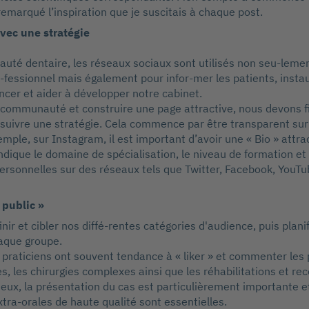
 remarqué l’inspiration que je suscitais à chaque post.
vec une stratégie
té dentaire, les réseaux sociaux sont utilisés non seu-leme
-fessionnel mais également pour infor-mer les patients, insta
cer et aider à développer notre cabinet.
communauté et construire une page attractive, nous devons ﬁ
et suivre une stratégie. Cela commence par être transparent sur
ple, sur Instagram, il est important d’avoir une « Bio » attrac
ndique le domaine de spécialisation, le niveau de formation et 
ersonnelles sur des réseaux tels que Twitter, Facebook, YouTub
 public »
ir et cibler nos diffé-rentes catégories d'audience, puis planif
aque groupe.
 praticiens ont souvent tendance à « liker » et commenter les
es, les chirurgies complexes ainsi que les réhabilitations et re
eux, la présentation du cas est particulièrement importante e
xtra-orales de haute qualité sont essentielles.