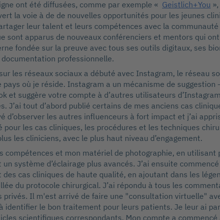
ligne ont été diffusées, comme par exemple «
Geistlich+You
»,
ert la voie à de de nouvelles opportunités pour les jeunes clin
rtager leur talent et leurs compétences avec la communauté d
e sont apparus de nouveaux conférenciers et mentors qui ont 
rne fondée sur la preuve avec tous ses outils digitaux, ses bi
a documentation professionnelle.
ur les réseaux sociaux a débuté avec Instagram, le réseau soc
e pays où je réside. Instagram a un mécanisme de suggestion –
k et suggère votre compte à d’autres utilisateurs d’Instagram
es. J’ai tout d’abord publié certains de mes anciens cas clinique
 d’observer les autres inﬂuenceurs à fort impact et j’ai appri
 pour les cas cliniques, les procédures et les techniques chiru
plus les cliniciens, avec le plus haut niveau d’engagement.
s compétences et mon matériel de photographie, en utilisant
t un système d’éclairage plus avancés. J’ai ensuite commencé 
des cas cliniques de haute qualité, en ajoutant dans les lége
llée du protocole chirurgical. J’ai répondu à tous les commenta
privés. Il m'est arrivé de faire une "consultation virtuelle" a
à identiﬁer le bon traitement pour leurs patients. Je leur ai pa
rticles scientiﬁques correspondants. Mon compte a commencé 