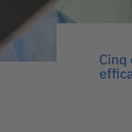
Cinq 
effic