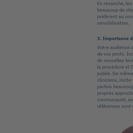
En revanche, les 
beaucoup de chir
préfèrent au con
sensibilisation.
3. Importance 
Votre audience c
de vos posts. In
de nouvelles tec
la procédure et 
publié. De même,
cliniciens, incit
parfois beaucoup
propres approche
communauté, avoi
références sont e