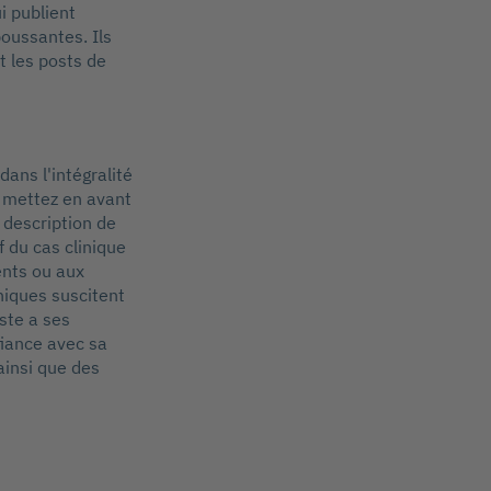
i publient
oussantes. Ils
t les posts de
ans l'intégralité
t mettez en avant
 description de
 du cas clinique
ents ou aux
iniques suscitent
ste a ses
fiance avec sa
ainsi que des