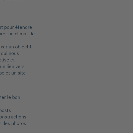
nt pour étendre
urer un climat de
xer un objectif
 qui nous
tive et
un lien vers
e et un site
ier le bon
 posts
constructions
t des photos