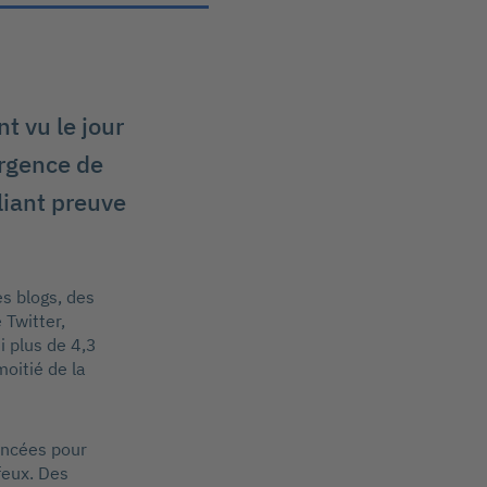
t vu le jour
ergence de
liant preuve
es blogs, des
 Twitter,
i plus de 4,3
moitié de la
ancées pour
feux. Des