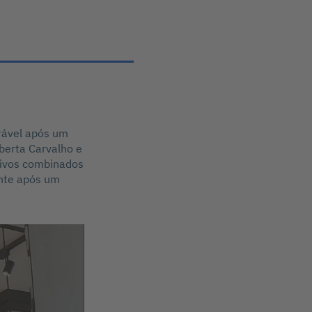
rável após um
oberta Carvalho e
tivos combinados
ente após um