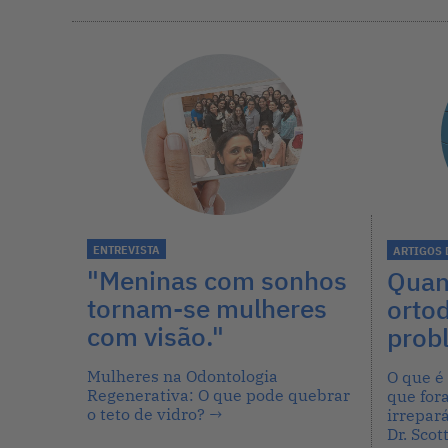
ENTREVISTA
ARTIGOS 
"Meninas com sonhos
Quan
tornam-se mulheres
orto
com visão."
prob
Mulheres na Odontologia
O que é
Regenerativa: O que pode quebrar
que for
o teto de vidro?
→
irrepar
Dr. Sco