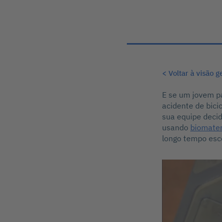
< Voltar à visão g
E se um jovem p
acidente de bici
sua equipe deci
usando
biomater
longo tempo esc