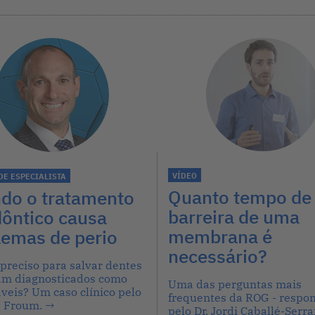
VÍDEO
DE ESPECIALISTA
Quanto tempo de
do o tratamento
barreira de uma
dôntico causa
membrana é
lemas de perio
necessário?
 preciso para salvar dentes
am diagnosticados como
Uma das perguntas mais
áveis? Um caso clínico pelo
frequentes da ROG - respo
tt Froum.
→
pelo Dr. Jordi Caballé-Ser