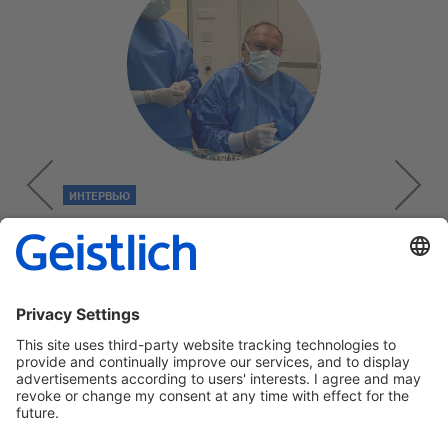
ИНТЕРВЬЮ
«Никто не хочет прятать
свою улыбку»
Регенеративная пародонтология
→