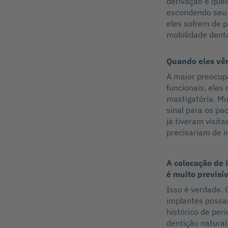
derivação e que
escondendo seu s
eles sofrem de p
mobilidade dentá
Quando eles vêm
A maior preocup
funcionais, eles
mastigatória. Mu
sinal para os pa
já tiveram visit
precisariam de i
A colocação de 
é muito previsív
Isso é verdade. 
implantes possa
histórico de peri
dentição natura