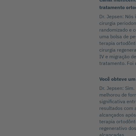
tratamento orto
Dr. Jepsen: Nós 
cirurgia periodo
randomizado e co
uma bolsa de pe
terapia ortodônt
cirurgia regener
IV e migração de
tratamento. Foi 
Você obteve um 
Dr. Jepsen: Sim.
melhorou de for
significativa en
resultados com 
alcançados após 
terapia ortodôn
regenerativo dos
alcançadas.