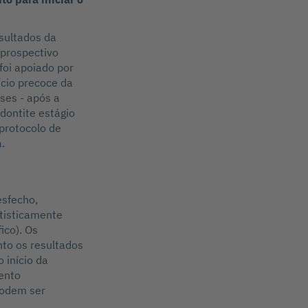
esultados da
 prospectivo
foi apoiado por
ício precoce da
eses - após a
dontite estágio
 protocolo de
.
esfecho,
tisticamente
ico). Os
to os resultados
 início da
ento
 podem ser