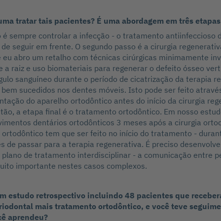
ma tratar tais pacientes? É uma abordagem em três etapas
 é sempre controlar a infecção - o tratamento antiinfeccioso 
de seguir em frente. O segundo passo é a cirurgia regenerativ
ue eu abro um retalho com técnicas cirúrgicas minimamente in
e a raiz e uso biomateriais para regenerar o defeito ósseo verti
águlo sanguíneo durante o período de cicatrização da terapia r
 bem sucedidos nos dentes móveis. Isto pode ser feito atravé
tação do aparelho ortodôntico antes do início da cirurgia reg
ntão, a etapa final é o tratamento ortodôntico. Em nosso estud
imentos dentários ortodônticos 3 meses após a cirurgia ortod
rtodôntico tem que ser feito no início do tratamento - durant
es de passar para a terapia regenerativa. É preciso desenvolv
 plano de tratamento interdisciplinar - a comunicação entre p
muito importante nestes casos complexos.
m estudo retrospectivo incluindo 48 pacientes que receber
riodontal mais tratamento ortodôntico, e você teve seguime
cê aprendeu?