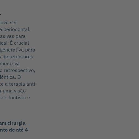
.
deve ser
a periodontal.
vasivas para
cal. É crucial
egenerativa para
s de retentores
enerativa
o retrospectivo,
ôntica. O
e a terapia anti-
er uma visão
eriodontista e
am cirurgia
nto de até 4