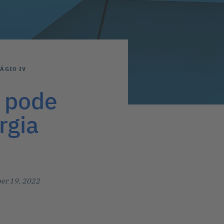
ÁGIO IV
o pode
rgia
er 19, 2022