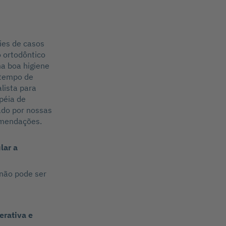
ries de casos
o ortodôntico
a boa higiene
 tempo de
lista para
péia de
ado por nossas
omendações.
lar a
 não pode ser
erativa e