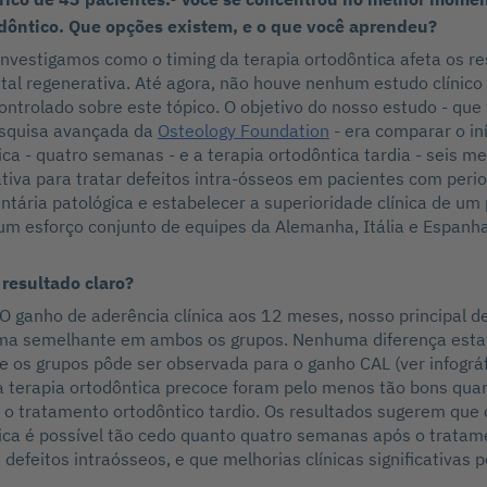
dôntico. Que opções existem, e o que você aprendeu?
investigamos como o timing da terapia ortodôntica afeta os r
ntal regenerativa. Até agora, não houve nenhum estudo clínico
ntrolado sobre este tópico. O objetivo do nosso estudo - que 
squisa avançada da
Osteology Foundation
- era comparar o in
ica - quatro semanas - e a terapia ortodôntica tardia - seis m
ativa para tratar defeitos intra-ósseos em pacientes com perio
ntária patológica e estabelecer a superioridade clínica de um
um esforço conjunto de equipes da Alemanha, Itália e Espanha
resultado claro?
 O ganho de aderência clínica aos 12 meses, nosso principal d
ma semelhante em ambos os grupos. Nenhuma diferença esta
tre os grupos pôde ser observada para o ganho CAL (ver infográf
a terapia ortodôntica precoce foram pelo menos tão bons quan
o tratamento ortodôntico tardio. Os resultados sugerem que o
tica é possível tão cedo quanto quatro semanas após o tratam
 defeitos intraósseos, e que melhorias clínicas significativas