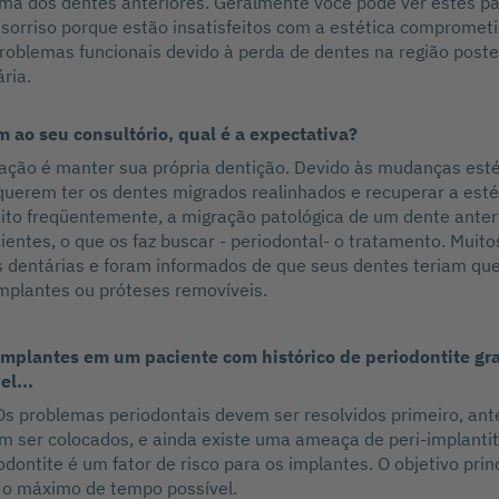
ima dos dentes anteriores. Geralmente você pode ver estes p
orriso porque estão insatisfeitos com a estética comprometi
roblemas funcionais devido à perda de dentes na região poster
ria.
 ao seu consultório, qual é a expectativa?
ação é manter sua própria dentição. Devido às mudanças esté
 querem ter os dentes migrados realinhados e recuperar a esté
ito freqüentemente, a migração patológica de um dente anteri
cientes, o que os faz buscar - periodontal- o tratamento. Muit
as dentárias e foram informados de que seus dentes teriam que
mplantes ou próteses removíveis.
implantes em um paciente com histórico de periodontite g
el...
Os problemas periodontais devem ser resolvidos primeiro, ant
m ser colocados, e ainda existe uma ameaça de peri-implanti
odontite é um fator de risco para os implantes. O objetivo pri
l o máximo de tempo possível.