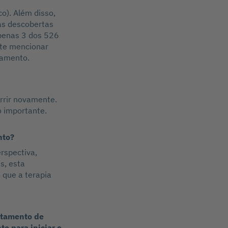
o). Além disso,
as descobertas
penas 3 dos 526
nte mencionar
tamento.
rrir novamente.
 importante.
nto?
rspectiva,
s, esta
 que a terapia
atamento de
o para iniciar o