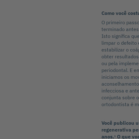
Como você costu
O primeiro passo
terminado antes 
Isto significa q
limpar o defeito 
estabilizar o co
obter resultados
ou pela implemen
periodontal. E e
iniciamos os mov
aconselhamento o
infecciosa e ant
conjunta sobre o
ortodontista é 
Você publicou u
regenerativa pe
anos.
O que vo
1