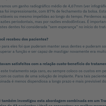
ramos um ganho radiográfico médio de 4,67mm (ver infográfic
lsa foi impressionante, com 87% de fechamento da bolsa. Est
táveis ou mesmo impelidas ao longo do tempo. Perdemos a
razões periodontais, mas por razões endodônticas. É importa
stes dentes foi considerada "sem esperança" no início do tra
ocê recebeu dos pacientes?
 para eles foi que puderam manter seus dentes e puderam so
perar a função e ser capaz de mastigar novamente era muito
avam satisfeitos com a relação custo-benefício do tratame
este tratamento seja caro, eu sempre coloco os custos em pe
om os custos de uma solução de implante. Para tais paciente
nada é menos dispendiosa a longo prazo e mais previsível do
cê também investigou esta abordagem combinada em um Tr
rico de 43 pacientes.
Você se concentrou no melhor moment
2