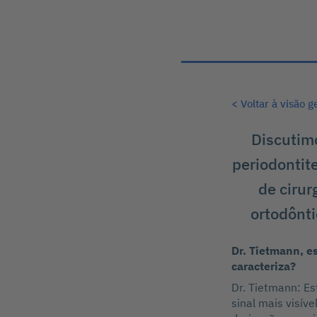
< Voltar à visão g
Discutim
periodontit
de cirur
ortodônti
Dr. Tietmann, e
caracteriza?
Dr. Tietmann: Es
sinal mais visíve