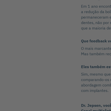
Em 1 ano encont
a redução da bo
permaneceram es
dentes, não por 
que a maioria de
Que feedback v
O mais marcante
Mas também recu
Eles também est
Sim, mesmo que 
comparando-os c
abordagem combi
com implantes.
Dr. Jepsen, vo
Canal multicênt