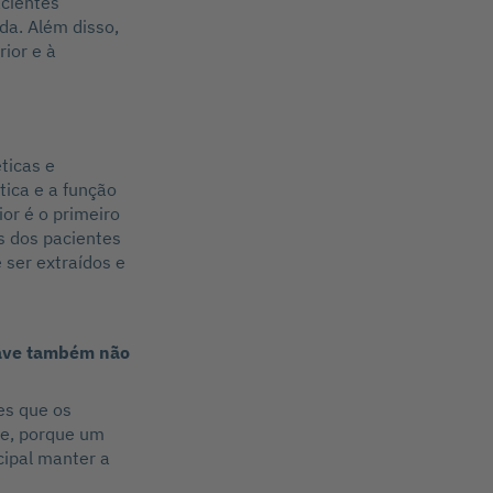
acientes
da. Além disso,
ior e à
ticas e
tica e a função
or é o primeiro
os dos pacientes
 ser extraídos e
rave também não
es que os
te, porque um
ncipal manter a