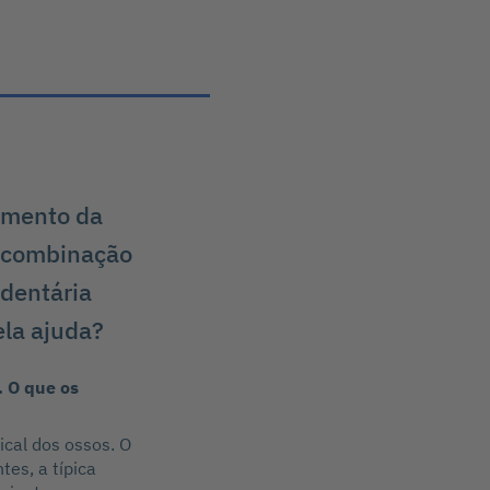
amento da
a combinação
 dentária
ela ajuda?
. O que os
ical dos ossos. O
tes, a típica