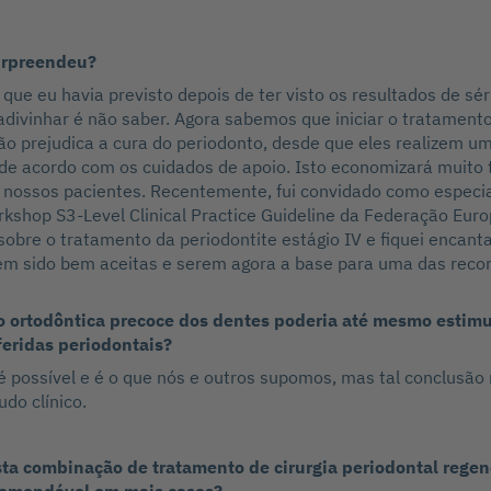
urpreendeu?
o que eu havia previsto depois de ter visto os resultados de sé
adivinhar é não saber. Agora sabemos que iniciar o tratament
o prejudica a cura do periodonto, desde que eles realizem um
 de acordo com os cuidados de apoio. Isto economizará muito
 nossos pacientes. Recentemente, fui convidado como especia
rkshop S3-Level Clinical Practice Guideline da Federação Euro
sobre o tratamento da periodontite estágio IV e fiquei encant
em sido bem aceitas e serem agora a base para uma das rec
ortodôntica precoce dos dentes poderia até mesmo estimu
feridas periodontais?
 é possível e é o que nós e outros supomos, mas tal conclusão
udo clínico.
sta combinação de tratamento de cirurgia periodontal regen