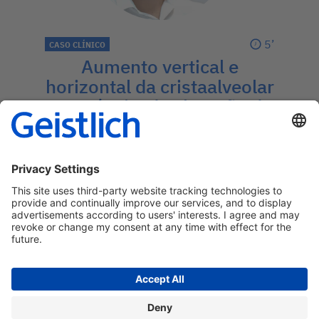
5’
CASO CLÍNICO
Aumento vertical e
horizontal da cristaalveolar
com técnicade elevação do
seio e “Sausage
TechniqueTM”
Osso autógeno com Geistlich Bio-Oss®
(proporção 1:1)
→