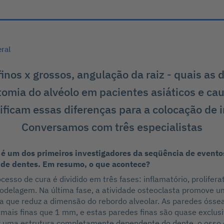
eral
finos x grossos, angulação da raiz - quais as 
tomia do alvéolo em pacientes asiáticos e ca
ificam essas diferenças para a colocação de
Conversamos com três especialistas
ê é um dos primeiros investigadores da seqüência de evento
 de dentes. Em resumo, o que acontece?
cesso de cura é dividido em três fases: inflamatório, prolifera
elagem. Na última fase, a atividade osteoclasta promove u
 que reduz a dimensão do rebordo alveolar. As paredes óssea
mais finas que 1 mm, e estas paredes finas são quase exclu
 uma estrutura completamente dependente do dente, o osso d