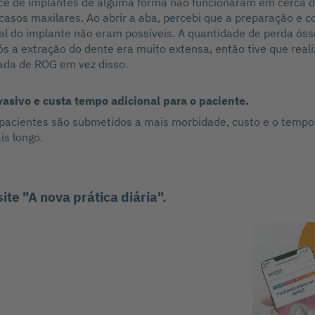
ce de implantes de alguma forma não funcionaram em cerca d
asos maxilares. Ao abrir a aba, percebi que a preparação e c
al do implante não eram possíveis. A quantidade de perda óss
 a extração do dente era muito extensa, então tive que real
da de ROG em vez disso.
vasivo e custa tempo adicional para o paciente.
 pacientes são submetidos a mais morbidade, custo e o tempo 
is longo.
site "A nova prática diária".