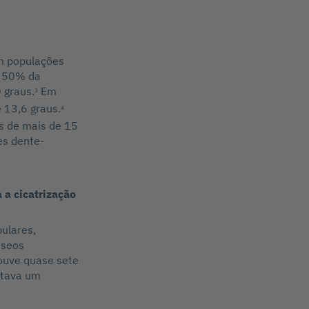
em populações
, 50% da
 graus.
Em
3
 13,6 graus.
4
s de mais de 15
es dente-
a cicatrização
ulares,
sseos
houve quase sete
ntava um