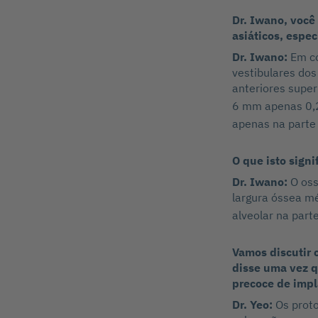
Dr. Iwano, você
asiáticos, espe
Dr. Iwano:
Em c
vestibulares do
anteriores super
6 mm apenas 0
apenas na parte 
O que isto signi
Dr. Iwano:
O oss
largura óssea mé
alveolar na part
Vamos discutir 
disse uma vez q
precoce de impl
Dr. Yeo:
Os prot