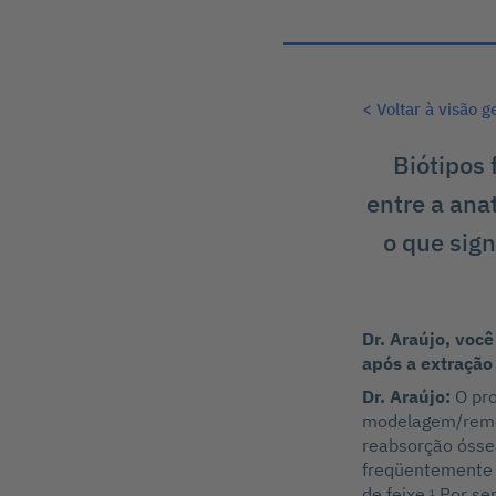
< Voltar à visão g
Biótipos 
entre a ana
o que sign
Dr. Araújo, voc
após a extração
Dr. Araújo:
O pro
modelagem/remod
reabsorção óssea
freqüentemente 
de feixe.
Por ser
1