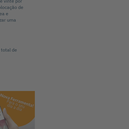
e vinte por
olocação de
ea e
izar uma
total de