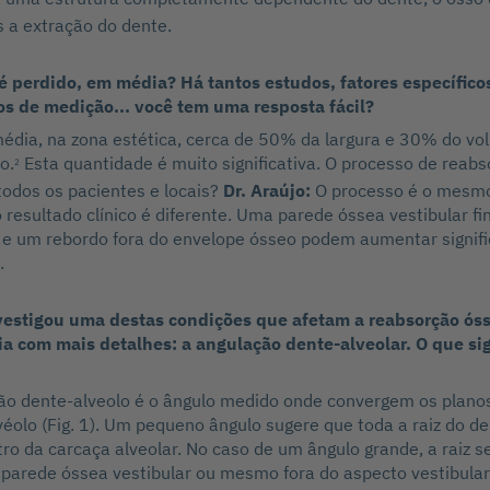
 a extração do dente.
 perdido, em média? Há tantos estudos, fatores específicos
s de medição... você tem uma resposta fácil?
édia, na zona estética, cerca de 50% da largura e 30% do vo
o.
Esta quantidade é muito significativa. O processo de reab
2
odos os pacientes e locais?
Dr. Araújo:
O processo é o mesmo
 resultado clínico é diferente. Uma parede óssea vestibular f
o e um rebordo fora do envelope ósseo podem aumentar signif
.
nvestigou uma destas condições que afetam a reabsorção ós
ia com mais detalhes: a angulação dente-alveolar. O que sig
ão dente-alveolo é o ângulo medido onde convergem os planos 
véolo (Fig. 1). Um pequeno ângulo sugere que toda a raiz do d
ro da carcaça alveolar. No caso de um ângulo grande, a raiz s
 parede óssea vestibular ou mesmo fora do aspecto vestibular