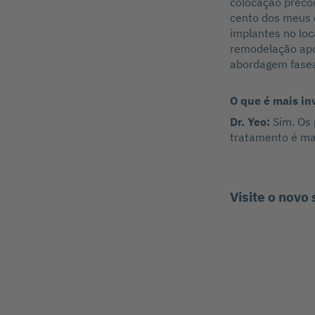
colocação preco
cento dos meus c
implantes no loc
remodelação após
abordagem fasea
O que é mais in
Dr. Yeo:
Sim. Os
tratamento é ma
Visite o novo 