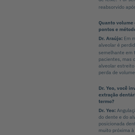
reabsorvido após
Quanto volume é
pontos e método
Dr. Araújo:
Em m
alveolar é perdid
semelhante em t
pacientes, mas o
alveolar estreit
perda de volume
Dr. Yeo, você i
extração dentár
termo?
Dr. Yeo:
Angulaç
do dente e do al
posicionada dent
muito próxima à