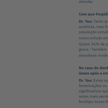
alveolar.
Com que freqüê
Dr. Yeo:
Tanto q
asiáticas, mas 
população estud
nosso estudo em
Quase 36% da po
graus.
Também em
4
alveolares mode
No caso de dent
óssea após a ex
Dr. Yeo:
Estes s
fenestrações ou 
significativos a
vezes mais perd
fenótipo ósseo 