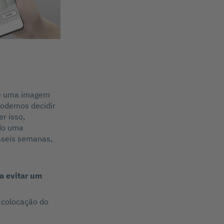
te uma imagem
 podemos decidir
r isso,
ndo uma
sseis semanas,
a evitar um
 colocação do