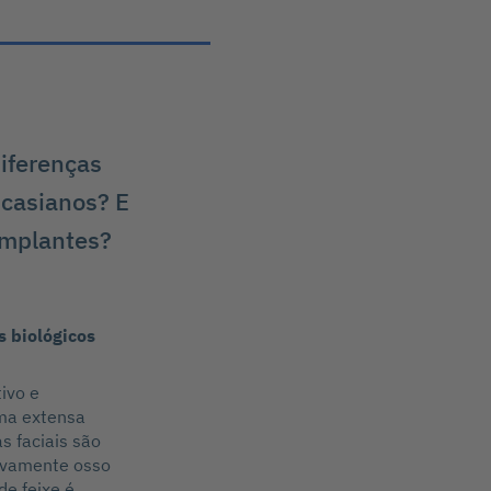
diferenças
ucasianos? E
 implantes?
s biológicos
tivo e
ma extensa
s faciais são
sivamente osso
e feixe é