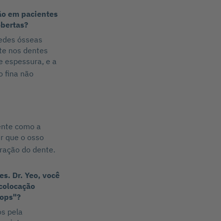
ão em pacientes
obertas?
edes ósseas
te nos dentes
 espessura, e a
o fina não
ente como a
r que o osso
tração do dente.
s. Dr. Yeo, você
colocação
oops"?
s pela