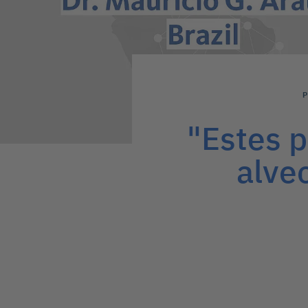
"Estes 
alve