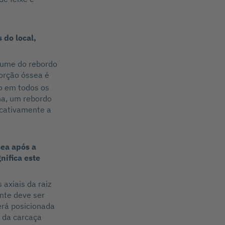
 do local,
lume do rebordo
sorção óssea é
 em todos os
ina, um rebordo
icativamente a
sea após a
nifica este
axiais da raiz
ente deve ser
erá posicionada
 da carcaça