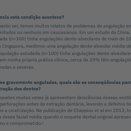
ncia esta condição acontece?
uanto sei, temos muitos relatos de problemas de angulação 
limitados ou nenhuns em caucasianos. Em um estudo da China
ada (n=300) tinha angulações dente-alveolares de mais de 20
 Cingapura, medimos uma angulação dente-alveolar média de
pulação estudada (n=100) tinha angulações dente-alveolare
 minha própria prática clínica, cerca de 20% têm angulaçõ
radas a severas.
es gravemente angulados, quais são as conseqüências para 
tração dos dentes?
oquetes muitas vezes já apresentam deiscências ósseas vestib
perfurações antes da extração dentária, levando a defeitos ó
pós a cicatrização. Na publicação de Chappius et al em 2013, 
a óssea facial média quando o soquete dental original aprese
fino e comprometido.
5