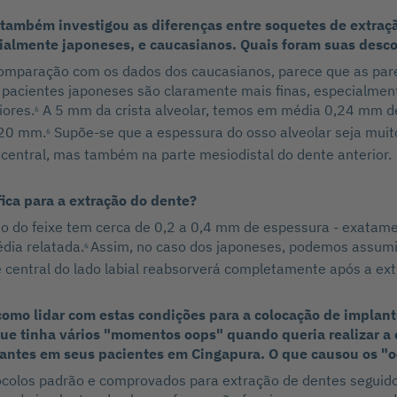
 também investigou as diferenças entre soquetes de extraç
cialmente japoneses, e caucasianos. Quais foram suas desc
omparação com os dados dos caucasianos, parece que as par
s pacientes japoneses são claramente mais finas, especialmen
iores.
A 5 mm da crista alveolar, temos em média 0,24 mm de
6
,20 mm.
Supõe-se que a espessura do osso alveolar seja muit
6
central, mas também na parte mesiodistal do dente anterior.
fica para a extração do dente?
o do feixe tem cerca de 0,2 a 0,4 mm de espessura - exatam
dia relatada.
Assim, no caso dos japoneses, podemos assumi
6
e central do lado labial reabsorverá completamente após a ex
como lidar com estas condições para a colocação de implante
ue tinha vários "momentos oops" quando queria realizar a 
antes em seus pacientes em Cingapura. O que causou os "
ocolos padrão e comprovados para extração de dentes seguido