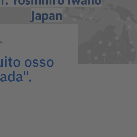
S
ito osso
ada".