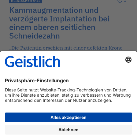
5’
KLINISCHER FALL
Kammaugmentation und
verzögerte Implantation bei
einem oberen seitlichen
Schneidezahn
„Die Patientin erschien mit einer defekten Krone
mit kompromittiertem Weichgewebe und
wünschte eine Einzelkrone mit verbesserter
Ästhetik.“
→
by Dr. Daniele Cardaropoli