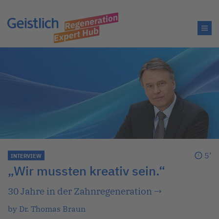
5’
INTERVIEW
„Wir mussten kreativ sein.“
30 Jahre in der Zahnregeneration
→
by Dr. Thomas Braun