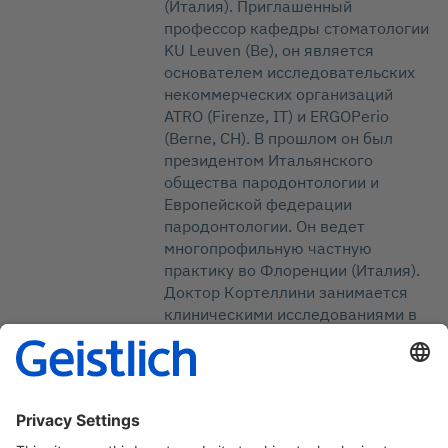
(Италия). Приглашенный
профессор кафедры стоматологии
KU Leuven (Be), он является
основателем исследовательских
некоммерческих организаций
ATRO (Firenze, IT) и ERGOPerio
(Berne, CH). В прошлом он был
президентом Итальянского
общества пародонтологии и
Европейской федерации
пародонтологии. Он ведет
многопрофильную частную
практику во Флоренции (Италия).
Доктор Кортеллини занимается
клиническими исследованиями в
области пародонтологии с 1982
года, уделяя особое внимание
регенерации пародонта,
мукогингивальной хирургии и
диагностике. Доктор Кортеллини
является автором более 150