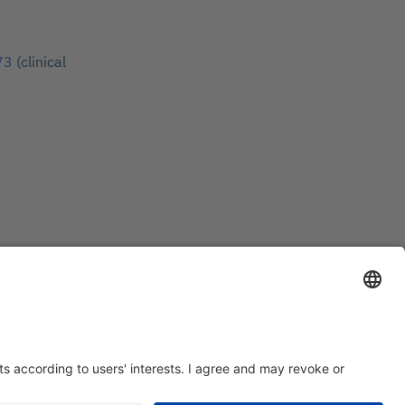
73
(clinical