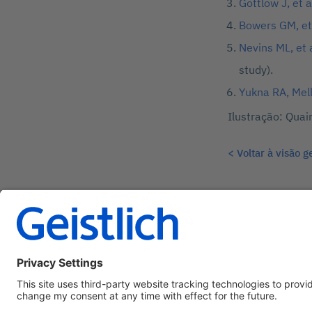
Gottlow J, et 
Bowers GM, et
Nevins ML, et 
study).
Yukna RA, Mel
Ilustração: Quai
< Voltar à visão g