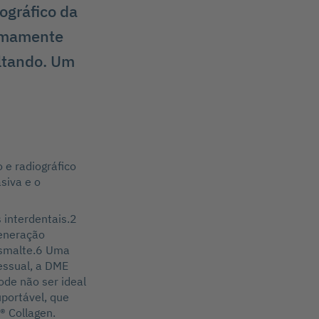
iográfico da
nimamente
altando. Um
 e radiográfico
siva e o
 interdentais.2
generação
esmalte.6 Uma
essual, a DME
de não ser ideal
portável, que
® Collagen.