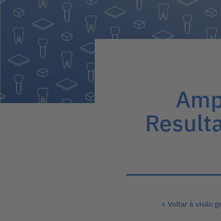
Ampl
Resulta
< Voltar à visão g