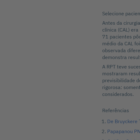
Selecione pacie
Antes da cirurgi
clínica (CAL) er
71 pacientes pô
médio da CAL foi
observada difer
demonstra resul
A RPT teve suce
mostraram resul
previsibilidade 
rigorosa: soment
considerados.
Referências
De Bruyckere T
Papapanou PN,