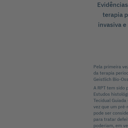
Evidências 
terapia 
invasiva e
Pela primeira ve
da terapia perio
Geistlich Bio-Os
A RPT tem sido p
Estudos histoló
Tecidual Guiada
vez que um pré-r
pode ser consid
para tratar def
poderiam, em vez