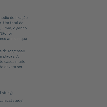
médio de fixação
m. Um total de
3,3 mm, o ganho
Não foi
nco anos, o que
s de regressão
m placas. A
 de casos muito
ade devem ser
l study).
clinical study).