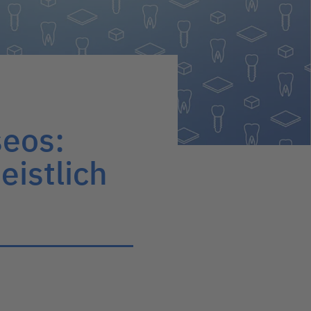
seos:
eistlich