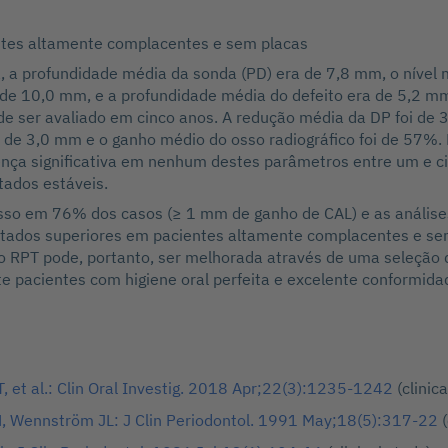
ntes altamente complacentes e sem placas
a, a profundidade média da sonda (PD) era de 7,8 mm, o nível 
a de 10,0 mm, e a profundidade média do defeito era de 5,2 m
de ser avaliado em cinco anos. A redução média da DP foi de 
 de 3,0 mm e o ganho médio do osso radiográfico foi de 57%. 
ença significativa em nenhum destes parâmetros entre um e ci
tados estáveis.
sso em 76% dos casos (≥ 1 mm de ganho de CAL) e as análise
tados superiores em pacientes altamente complacentes e se
do RPT pode, portanto, ser melhorada através de uma seleção
e pacientes com higiene oral perfeita e excelente conformid
, et al.: Clin Oral Investig. 2018 Apr;22(3):1235-1242
(clinica
 Wennström JL: J Clin Periodontol. 1991 May;18(5):317-22
(