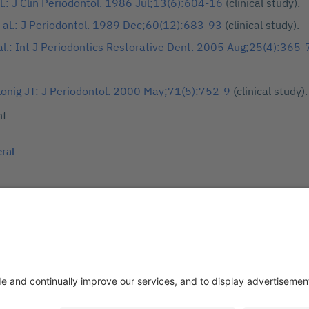
al.: J Clin Periodontol. 1986 Jul;13(6):604-16
(clinical study).
 al.: J Periodontol. 1989 Dec;60(12):683-93
(clinical study).
al.: Int J Periodontics Restorative Dent. 2005 Aug;25(4):365-
lonig JT: J Periodontol. 2000 May;71(5):752-9
(clinical study).
nt
eral