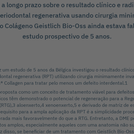
a longo prazo sobre o resultado clínico e rad
periodontal regenerativa usando cirurgia mi
 o Colágeno Geistlich Bio-Oss ainda estava f
estudo prospectivo de 5 anos.
z um estudo de 5 anos da Bélgica investigou o resultado clínico
dontal regenerativa (RPT) utilizando cirurgia minimamente inva
s® Collagen para tratar pelo menos um defeito interdental.1
roposta como um conceito de tratamento viável para defeitos
gicos têm demonstrado o potencial de regeneração para a Re
 (RTG),3 aloenxerto,4 xenoenxerto,5 e derivado de matriz de 
equisito para a ampla aplicação da RPT é a simplicidade proc
erada mais favoravelmente do que a RTG. Entretanto, a DME po
eitos amplos, especialmente aqueles com uma anatomia não su
 disso, se beneficiar de um tratamento com Geistlich Bio-Oss