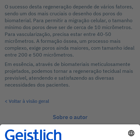
O sucesso desta regeneração depende de vários fatores,
sendo um dos mais cruciais o desenho dos poros do
biomaterial. Para permitir a migração celular, o tamanho
mínimo dos poros deve ser de cerca de 10 micrômetros.
Para vascularização, precisa estar entre 40-50
micrômetros. A formação óssea, um processo mais
complexo, exige poros ainda maiores, com tamanho ideal
entre 200 e 500 micrômetros.
Em essência, através de biomateriais meticulosamente
projetados, podemos tornar a regeneração tecidual mais
previsível, atendendo e satisfazendo as diversas
necessidades dos pacientes.
< Voltar à visão geral
Sobre o autor
Niklaus Stiefel | Suíça