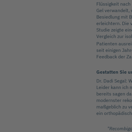
Flüssigkeit nach
Gel verwandelt, 
Besiedlung mit B
erleichtern. Die
Studie zeigte ei
Vergleich zur iso
Patienten ausrei
seit einigen Jah
Feedback der Zah
Gestatten Sie u
Dr. Dadi Segal: 
Leider kann ich n
bereits sagen da
modernster rekom
maßgeblich zu ve
ein orthopädisch
"Recombigai