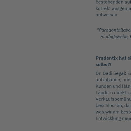
bestehenden auf 
korrekt ausgema
aufweisen.
"Parodontaltasch
Bindegewebe, B
Prudentix hat e
selbst?
Dr. Dadi Segal: 
aufzubauen, und 
Kunden und Händl
Ländern direkt z
Verkaufsbemühun
beschlossen, das
was wir am best
Entwicklung neu