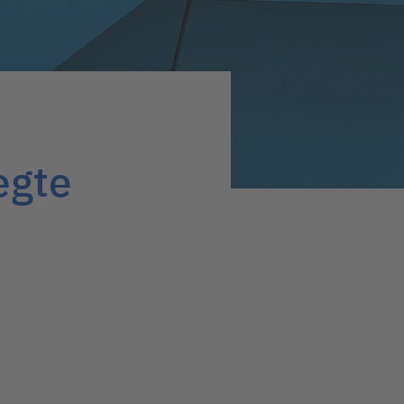
egte
n