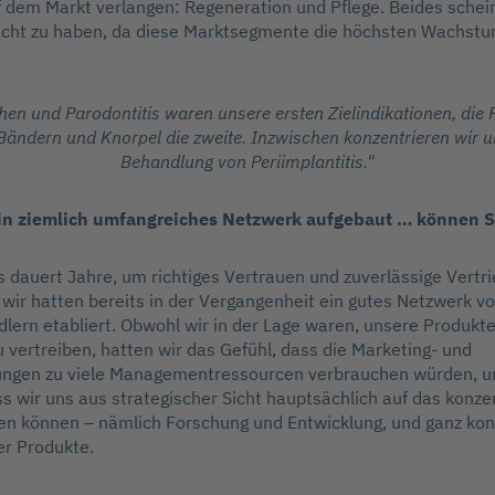
dem Markt verlangen: Regeneration und Pflege. Beides scheine
cht zu haben, da diese Marktsegmente die höchsten Wachst
en und Parodontitis waren unsere ersten Zielindikationen, die
ändern und Knorpel die zweite. Inzwischen konzentrieren wir u
Behandlung von Periimplantitis."
in ziemlich umfangreiches Netzwerk aufgebaut … können S
Es dauert Jahre, um richtiges Vertrauen und zuverlässige Vertr
wir hatten bereits in der Vergangenheit ein gutes Netzwerk vo
ern etabliert. Obwohl wir in der Lage waren, unsere Produkt
u vertreiben, hatten wir das Gefühl, dass die Marketing- und
gen zu viele Managementressourcen verbrauchen würden, u
s wir uns aus strategischer Sicht hauptsächlich auf das konzen
en können – nämlich Forschung und Entwicklung, und ganz kon
er Produkte.