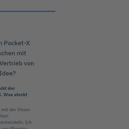
m Pocket-X
schen mit
Vertrieb von
 Idee?
ckt der
. Was steckt
mit der Vision
ohen
entwickeln. Ich
u von Pharma-