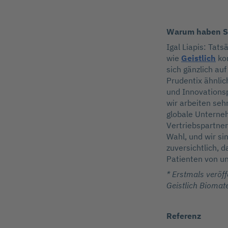
Warum haben Sie
Igal Liapis: Tat
wie
Geistlich
kon
sich gänzlich auf
Prudentix ähnlic
und Innovationsp
wir arbeiten seh
globale Unterne
Vertriebspartner
Wahl, und wir si
zuversichtlich, 
Patienten von un
* Erstmals veröff
Geistlich Biomate
Referenz