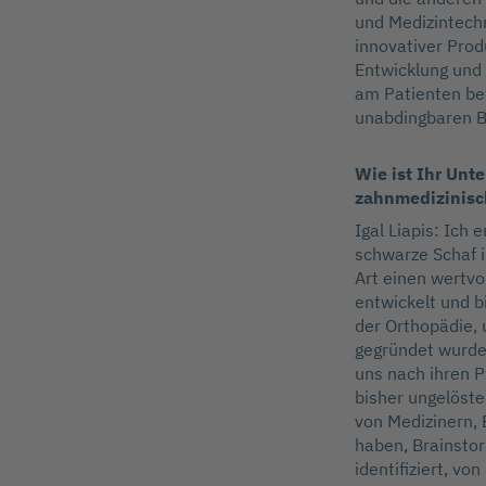
und Medizintech
innovativer Prod
Entwicklung und 
am Patienten be
unabdingbaren B
Wie ist Ihr Un
zahnmedizinisch
Igal Liapis: Ich
schwarze Schaf i
Art einen wertvo
entwickelt und b
der Orthopädie, 
gegründet wurde,
uns nach ihren P
bisher ungelöste
von Medizinern,
haben, Brainsto
identifiziert, v