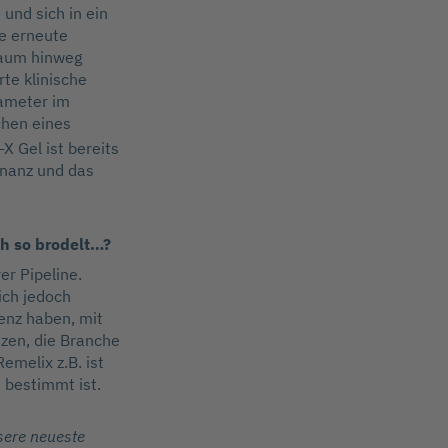
und sich in ein
ne erneute
raum hinweg
rte klinische
rameter im
chen eines
X Gel ist bereits
onanz und das
ch so brodelt…?
er Pipeline.
 ich jedoch
renz haben, mit
tzen, die Branche
emelix z.B. ist
 bestimmt ist.
sere neueste