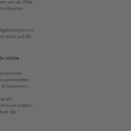
n wir als Ziele
umschancen
 Regeneration von
ns auch auf die
ie nichts
iebspartner
n potenziellen
e in mehreren
nd wir
trieren sollten,
kret die