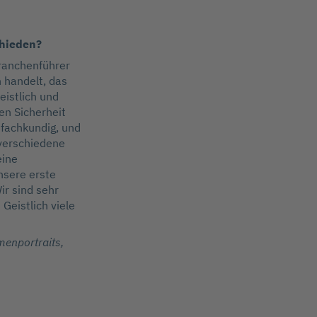
chieden?
Branchenführer
 handelt, das
eistlich und
en Sicherheit
 fachkundig, und
 verschiedene
eine
nsere erste
ir sind sehr
Geistlich viele
menportraits,