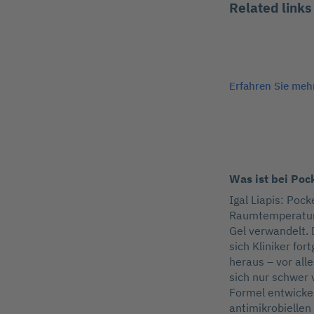
Related links
Erfahren Sie mehr
Was ist bei Poc
Igal Liapis: Poc
Raumtemperatur f
Gel verwandelt. 
sich Kliniker fo
heraus – vor all
sich nur schwer v
Formel entwicke
antimikrobiellen