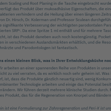
 dem Scaling und Root Planing in die Tasche eingebracht wurde 
verfügt das Produkt über mukoadhäsive Eigenschaften, die ei
akterien verhindern und die Heilung über einen längeren Zeit
 von Dr. Hirsch, Dr. Kolerman und Professor Sculean durchgefüh
ne signifikante Verbesserung der wichtigsten parodontalen Pa
lierten SRP
. Da eine Spritze 1 ml enthält und für mehrere Tas
1
cht, ist das Produkt daneben auch noch kostengünstig. Pocket-
ren in verschiedenen Auslandsmärkten erhältlich, und die Res
närzte und Parodontologen ist fantastisch.
ns einen kleinen Blick, was in Ihrer Entwicklungsküche no
Wir arbeiten an einer spannenden Reihe von Produkten in unser
icht zu viel verraten, da es wirklich noch sehr geheim ist. Was
rf, ist, dass die Produkte gänzlich neuartig sind, wenig Konkur
binanter Technologie arbeiten und einige das Potenzial besi
rändern. Wir führen derzeit mehrere klinische Studien durch. R
es Produkt, das für die Regeneration von Knorpel und Bändern
n ist eine Formulierung zur Zahnregeneration und Peri-X ist un