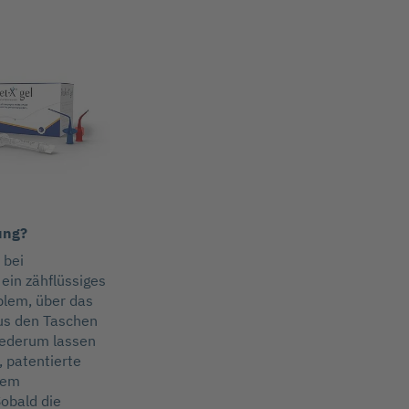
ung?
 bei
ein zähflüssiges
blem, über das
aus den Taschen
wiederum lassen
, patentierte
nem
Sobald die