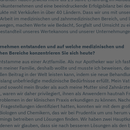
nikunternehmen und eine beeindruckende Erfolgsbilanz bei de
ukte mit Verkäufen in über 40 Ländern. Dass wir uns mit unse
Arbeit im medizinischen und zahnmedizinischen Bereich, und l
wegen, machen Werte wie Bedacht, Sorgfalt und Umsicht zu 
estandteil unseres Wertekanons und unserer Unternehmung
ternehmen entstanden und auf welche medizinischen und
en Bereiche konzentrieren Sie sich heute?
 entstamme aus einer Arztfamilie. Als nur Apotheker war ich fa
n meiner Familie, deshalb wollte und musste ich beweisen, d
llen Beitrag in der Welt leisten kann, indem sie neue Behandl
islang unbefriedigte medizinische Bedürfnisse erfüllt. Mein Vat
und sowohl mein Bruder als auch meine Mutter sind Zahnärzte.
 waren wir daher privilegiert, ihnen als Anwendern hautnah F
roblemen in der klinischen Praxis erkundigen zu können. Nach
 Fragestellungen identifiziert hatten, konnten wir mit dem gr
 Biologen und Chemikern, das wir bei Prudentix um uns herum
rmings betreiben und Lösungen finden. Wir haben zwei Hauptk
on denen wir glauben, dass sie nach besseren Lösungen als den 