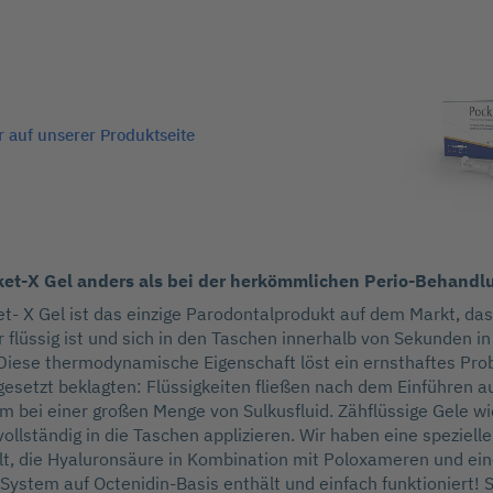
 auf unserer Produktseite
ket-X Gel anders als bei der herkömmlichen Perio-Behandl
ket- X Gel ist das einzige Parodontalprodukt auf dem Markt, das
lüssig ist und sich in den Taschen innerhalb von Sekunden in 
Diese thermodynamische Eigenschaft löst ein ernsthaftes Pro
rtgesetzt beklagten: Flüssigkeiten fließen nach dem Einführen 
em bei einer großen Menge von Sulkusfluid. Zähflüssige Gele 
ollständig in die Taschen applizieren. Wir haben eine spezielle
lt, die Hyaluronsäure in Kombination mit Poloxameren und ei
 System auf Octenidin-Basis enthält und einfach funktioniert! 