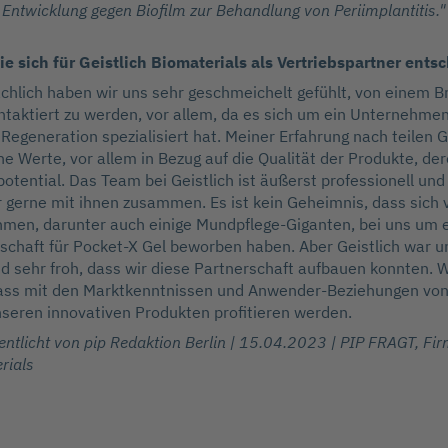
Entwicklung gegen Biofilm zur Behandlung von Periimplantitis."
 sich für Geistlich Biomaterials als Vertriebspartner ents
sächlich haben wir uns sehr geschmeichelt gefühlt, von einem 
taktiert zu werden, vor allem, da es sich um ein Unternehmen
 Regeneration spezialisiert hat. Meiner Erfahrung nach teilen G
he Werte, vor allem in Bezug auf die Qualität der Produkte, der
otential. Das Team bei Geistlich ist äußerst professionell und
r gerne mit ihnen zusammen. Es ist kein Geheimnis, dass sich
hmen, darunter auch einige Mundpflege-Giganten, bei uns um 
schaft für Pocket-X Gel beworben haben. Aber Geistlich war u
nd sehr froh, dass wir diese Partnerschaft aufbauen konnten. W
dass mit den Marktkenntnissen und Anwender-Beziehungen von 
seren innovativen Produkten profitieren werden.
entlicht von pip Redaktion Berlin | 15.04.2023 | PIP FRAGT, Fir
rials