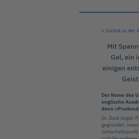
< Zurück zu der S
Mit Spann
Gel, ein
einigen ent
Geist
Der Name des Un
englische Ausd
denn «Prudenzi
Dr. Dadi Segal: 
gegründet, inno
Sicherheitsprofi
und die anderen