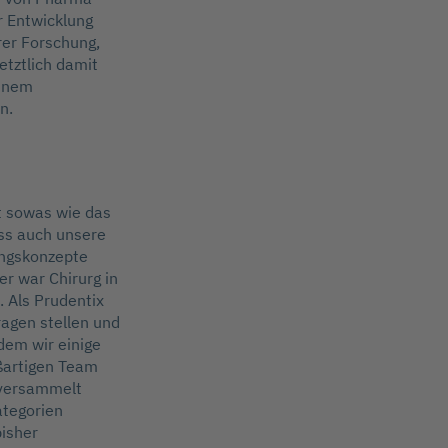
r Entwicklung
rer Forschung,
etztlich damit
einem
en.
st sowas wie das
ass auch unsere
ungskonzepte
er war Chirurg in
 Als Prudentix
ragen stellen und
dem wir einige
oßartigen Team
 versammelt
ategorien
bisher