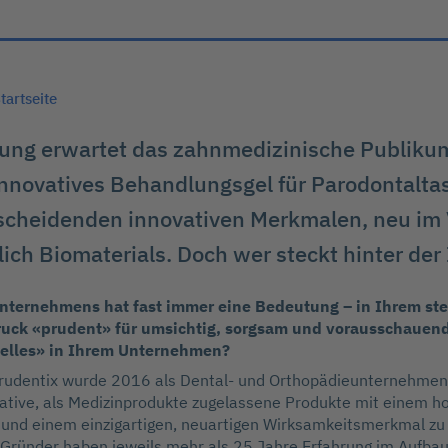
tartseite
ung erwartet das zahnmedizinische Publiku
 innovatives Behandlungsgel für Parodontalta
scheidenden innovativen Merkmalen, neu im 
lich Biomaterials. Doch wer steckt hinter der
ternehmens hat fast immer eine Bedeutung – in Ihrem ste
ruck «prudent» für umsichtig, sorgsam und vorausschauend
elles» in Ihrem Unternehmen?
Prudentix wurde 2016 als Dental- und Orthopädieunternehmen 
vative, als Medizinprodukte zugelassene Produkte mit einem h
l und einem einzigartigen, neuartigen Wirksamkeitsmerkmal zu 
 Gründer haben jeweils mehr als 25 Jahre Erfahrung im Aufba