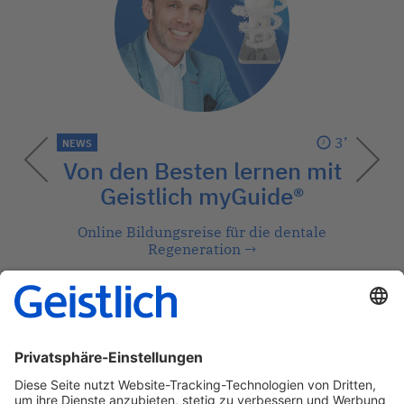
3’
NEWS
Von den Besten lernen mit
Geistlich myGuide®
Online Bildungsreise für die dentale
Regeneration
→