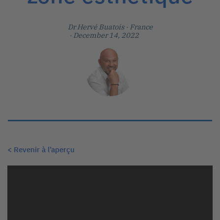
Dr Hervé Buatois
· France
· December 14, 2022
< Revenir à l’aperçu